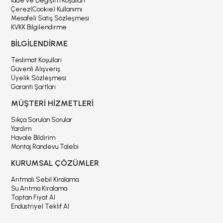
İade ve Değişim Koşulları
Çerez(Cookie) Kullanımı
Mesafeli Satış Sözleşmesi
KVKK Bilgilendirme
BİLGİLENDİRME
Teslimat Koşulları
Güvenli Alışveriş
Üyelik Sözleşmesi
Garanti Şartları
MÜŞTERİ HİZMETLERİ
Sıkça Sorulan Sorular
Yardım
Havale Bildirim
Montaj Randevu Talebi
KURUMSAL ÇÖZÜMLER
Arıtmalı Sebil Kiralama
Su Arıtma Kiralama
Toptan Fiyat Al
Endüstriyel Teklif Al