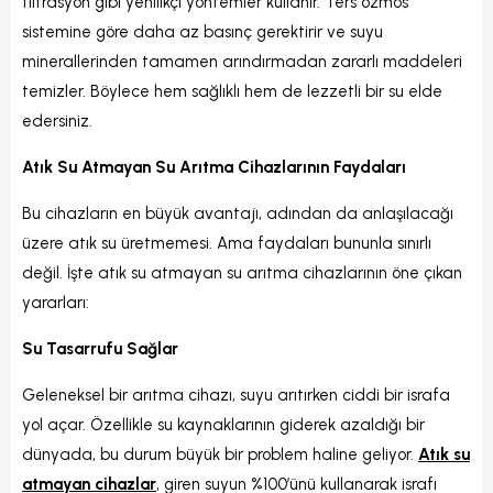
filtrasyon gibi yenilikçi yöntemler kullanır. Ters ozmos
sistemine göre daha az basınç gerektirir ve suyu
minerallerinden tamamen arındırmadan zararlı maddeleri
temizler. Böylece hem sağlıklı hem de lezzetli bir su elde
edersiniz.
Atık Su Atmayan Su Arıtma Cihazlarının Faydaları
Bu cihazların en büyük avantajı, adından da anlaşılacağı
üzere atık su üretmemesi. Ama faydaları bununla sınırlı
değil. İşte atık su atmayan su arıtma cihazlarının öne çıkan
yararları:
Su Tasarrufu Sağlar
Geleneksel bir arıtma cihazı, suyu arıtırken ciddi bir israfa
yol açar. Özellikle su kaynaklarının giderek azaldığı bir
dünyada, bu durum büyük bir problem haline geliyor.
Atık su
atmayan cihazlar
, giren suyun %100’ünü kullanarak israfı