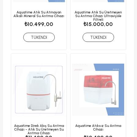
Aquatime Atık Su Atmayan
Aquatime Atık Su Üretmeyen
Alkali Mineral Su Arıtma Cihazı
Su Arıtma Cihazı Ultraviyole
Filtreli
₺10.499,00
₺15.000,00
TÜKENDI
TÜKENDI
Aquatime Direk Akış Su Arıtma
Aquatime Atıksız Su Arıtma
Cihazı - Atık Su Üretmeyen Su
Cihazı
Arıtma Cihazı