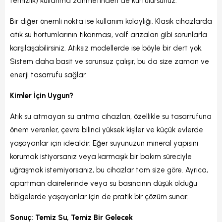
temizlik) kullanma zahmetinden de kurtulursunuz.
Bir diğer önemli nokta ise kullanım kolaylığı. Klasik cihazlarda
atık su hortumlarının tıkanması, valf arızaları gibi sorunlarla
karşılaşabilirsiniz. Atıksız modellerde ise böyle bir dert yok.
Sistem daha basit ve sorunsuz çalışır, bu da size zaman ve
enerji tasarrufu sağlar.
Kimler İçin Uygun?
Atık su atmayan su arıtma cihazları, özellikle su tasarrufuna
önem verenler, çevre bilinci yüksek kişiler ve küçük evlerde
yaşayanlar için idealdir. Eğer suyunuzun mineral yapısını
korumak istiyorsanız veya karmaşık bir bakım süreciyle
uğraşmak istemiyorsanız, bu cihazlar tam size göre. Ayrıca,
apartman dairelerinde veya su basıncının düşük olduğu
bölgelerde yaşayanlar için de pratik bir çözüm sunar.
Sonuç: Temiz Su, Temiz Bir Gelecek