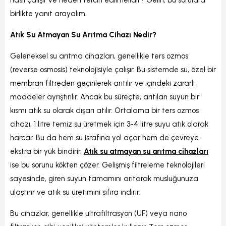
nasıl çalışır ve neden tercih edilmelidir? Gelin, bu sorulara
birlikte yanıt arayalım.
Atık Su Atmayan Su Arıtma Cihazı Nedir?
Geleneksel su arıtma cihazları, genellikle ters ozmos
(reverse osmosis) teknolojisiyle çalışır. Bu sistemde su, özel bir
membran filtreden geçirilerek arıtılır ve içindeki zararlı
maddeler ayrıştırılır. Ancak bu süreçte, arıtılan suyun bir
kısmı atık su olarak dışarı atılır. Ortalama bir ters ozmos
cihazı, 1 litre temiz su üretmek için 3-4 litre suyu atık olarak
harcar. Bu da hem su israfına yol açar hem de çevreye
ekstra bir yük bindirir.
Atık su atmayan su arıtma cihazları
ise bu sorunu kökten çözer. Gelişmiş filtreleme teknolojileri
sayesinde, giren suyun tamamını arıtarak musluğunuza
ulaştırır ve atık su üretimini sıfıra indirir.
Bu cihazlar, genellikle ultrafiltrasyon (UF) veya nano