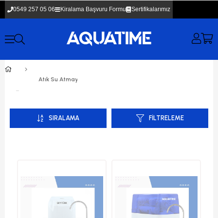
0549 257 05 06
Kiralama Başvuru Formu
Sertifikalarımız
Atık Su Atmayan Su Arıtma Cihazları
SIRALAMA
FILTRELEME