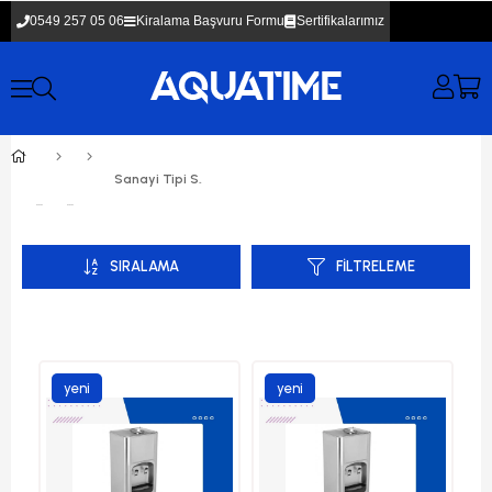
0549 257 05 06
Kiralama Başvuru Formu
Sertifikalarımız
Sanayi Tipi Su Sebili
SIRALAMA
FILTRELEME
yeni
yeni
ürün
ürün