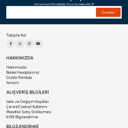
Hemen Kayıt Ol Fırsatlardan Önce Sen Haberdar Ol!
Gönder
Takipte Kal
HAKKIMIZDA
Hakkımızda
Banka Hesaplarımız
Gizlilik Politikası
İletişim
ALIŞVERİŞ BİLGİLERİ
İade ve Değişim Koşulları
Çerez(Cookie) Kullanımı
Mesafeli Satış Sözleşmesi
KVKK Bilgilendirme
BİLGİLENDİRME