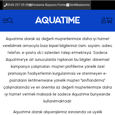
0549 257 05 06
Kiralama Başvuru Formu
Sertifikalarımız
Aquatime olarak siz değerli müşterilerimize daha iyi hizmet
verebilmek amacıyla bazı kişisel bilgilerinizi (isim, soyisim, adres,
telefon, e-posta vb.) sizlerden talep etmekteyiz. Sadece
Aquatime’ye ait sunucularda toplanan bu bilgiler, dönemsel
kampanya çalışmaları, müşteri profillerine yönelik özel
promosyon faaliyetlerinin kurgulanması ve istenmeyen e-
postaların iletilmemesine yönelik müşteri "sınıflandırma”
çalışmalarında ve en önemlisi siz değerli müşterilerimize daha
iyi hizmet vermek maksadı ile sadece Aquatime bünyesinde
kullanılmaktadır.
Aquatime olarak alışverişleriniz esnasında ve üyelik