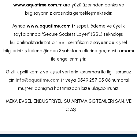
www.aquatime.com.tr
ara yüzü üzerinden banka ve
bilgisayarınız arasında gerçekleşmektedir.
Ayrıca
www.aquatime.com.tr
sepet, ödeme ve üyelik
sayfalarında ‘’Secure Sockets Layer’’ (SSL) teknolojisi
kullanılmaktadır.128 bit SSL sertifikamız sayesinde kişisel
bilgileriniz şifrelendiğinden 3.şahısların ellerine geçmesi tamamı
ile engellenmiştir.
Gizlilik politikamız ve kişisel verilerin korunması ile ilgili sorunuz
için
info@aquatime.com.tr
veya 0549 257 05 06 numaralı
müşteri danışma hattımızdan bize ulaşabilirsiniz.
MEKA EVSEL ENDÜSTRİYEL SU ARITMA SİSTEMLERİ SAN. VE
TİC AŞ