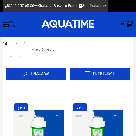
0549 257 05 06
Kiralama Başvuru Formu
Sertifikalarımız
Kireç Önleyici Aparatlar
SIRALAMA
FILTRELEME
yeni
yeni
ürün
ürün