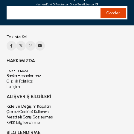
Hemen Kayıt Ol Fırsatlardan Önce Sen Haberdar Ol!
Gönder
Takipte Kal
HAKKIMIZDA
Hakkımızda
Banka Hesaplarımız
Gizlilik Politikası
İletişim
ALIŞVERİŞ BİLGİLERİ
İade ve Değişim Koşulları
Çerez(Cookie) Kullanımı
Mesafeli Satış Sözleşmesi
KVKK Bilgilendirme
BİLGİLENDİRME