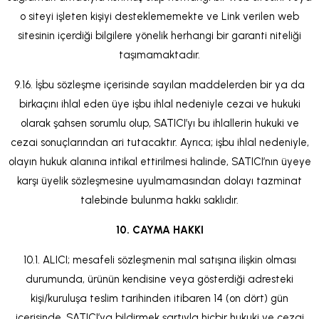
o siteyi işleten kişiyi desteklememekte ve Link verilen web
sitesinin içerdiği bilgilere yönelik herhangi bir garanti niteliği
taşımamaktadır.
9.16. İşbu sözleşme içerisinde sayılan maddelerden bir ya da
birkaçını ihlal eden üye işbu ihlal nedeniyle cezai ve hukuki
olarak şahsen sorumlu olup, SATICI’yı bu ihlallerin hukuki ve
cezai sonuçlarından ari tutacaktır. Ayrıca; işbu ihlal nedeniyle,
olayın hukuk alanına intikal ettirilmesi halinde, SATICI’nın üyeye
karşı üyelik sözleşmesine uyulmamasından dolayı tazminat
talebinde bulunma hakkı saklıdır.
10. CAYMA HAKKI
10.1. ALICI; mesafeli sözleşmenin mal satışına ilişkin olması
durumunda, ürünün kendisine veya gösterdiği adresteki
kişi/kuruluşa teslim tarihinden itibaren 14 (on dört) gün
içerisinde, SATICI’ya bildirmek şartıyla hiçbir hukuki ve cezai