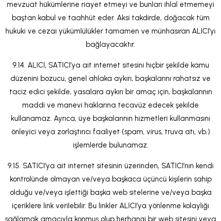
mevzuat hükümlerine riayet etmeyi ve bunları ihlal etmemeyi
baştan kabul ve taahhüt eder. Aksi takdirde, doğacak tüm
hukuki ve cezai yükümlülükler tamamen ve münhasıran ALICI’yı
bağlayacaktır.
9.14. ALICI, SATICI’ya ait internet sitesini hiçbir şekilde kamu
düzenini bozucu, genel ahlaka aykırı, başkalarını rahatsız ve
taciz edici şekilde, yasalara aykırı bir amaç için, başkalarının
maddi ve manevi haklarına tecavüz edecek şekilde
kullanamaz. Ayrıca, üye başkalarının hizmetleri kullanmasını
önleyici veya zorlaştırıcı faaliyet (spam, virus, truva atı, vb.)
işlemlerde bulunamaz.
9.15. SATICI’ya ait internet sitesinin üzerinden, SATICI’nın kendi
kontrolünde olmayan ve/veya başkaca üçüncü kişilerin sahip
olduğu ve/veya işlettiği başka web sitelerine ve/veya başka
içeriklere link verilebilir. Bu linkler ALICI’ya yönlenme kolaylığı
sağlamak amacıyla konmuş olup herhangi bir web sitesini veya