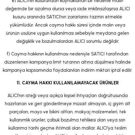
e) ALICI’nın kusurundan kaynaklanan bir nedenle malın
değerinde bir azalma olursa veya iade imkânsızlaşırsa ALICI
kusuru oranında SATICI’nın zararlarını tazmin etmekle
yükümlüdür. Ancak cayma hakkı süresi içinde malın veya
ürünün usulüne uygun kullanılması sebebiyle meydana gelen
değişiklik ve bozulmalardan ALICI sorumlu değildir.
f) Cayma hakkının kullanılması nedeniyle SATICI tarafından
düzenlenen kampanya limit tutarının altına düşülmesi halinde
kampanya kapsamında faydalanılan indirim miktarı iptal edilir.
11. CAYMA HAKKI KULLANILAMAYACAK ÜRÜNLER
ALICI’nın isteği veya açıkça kişisel ihtiyaçları doğrultusunda
hazırlanan ve geri gönderilmeye müsait olmayan, iç giyim alt
parçaları, mayo ve bikini altları, makyaj malzemeleri, tek
kullanımlık ürünler, çabuk bozulma tehlikesi olan veya son
kullanma tarihi geçme ihtimali olan mallar, ALICI’ya teslim