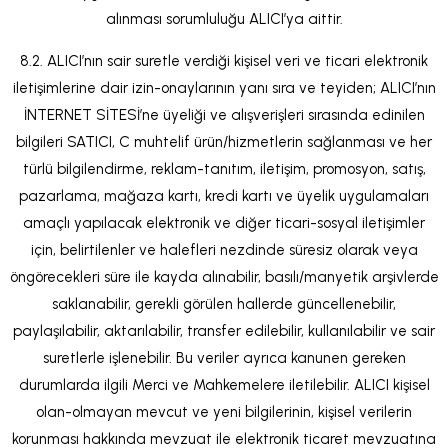
alınması sorumluluğu ALICI’ya aittir.
8.2. ALICI’nın sair suretle verdiği kişisel veri ve ticari elektronik
iletişimlerine dair izin-onaylarının yanı sıra ve teyiden; ALICI’nın
İNTERNET SİTESİ’ne üyeliği ve alışverişleri sırasında edinilen
bilgileri SATICI, C muhtelif ürün/hizmetlerin sağlanması ve her
türlü bilgilendirme, reklam-tanıtım, iletişim, promosyon, satış,
pazarlama, mağaza kartı, kredi kartı ve üyelik uygulamaları
amaçlı yapılacak elektronik ve diğer ticari-sosyal iletişimler
için, belirtilenler ve halefleri nezdinde süresiz olarak veya
öngörecekleri süre ile kayda alınabilir, basılı/manyetik arşivlerde
saklanabilir, gerekli görülen hallerde güncellenebilir,
paylaşılabilir, aktarılabilir, transfer edilebilir, kullanılabilir ve sair
suretlerle işlenebilir. Bu veriler ayrıca kanunen gereken
durumlarda ilgili Merci ve Mahkemelere iletilebilir. ALICI kişisel
olan-olmayan mevcut ve yeni bilgilerinin, kişisel verilerin
korunması hakkında mevzuat ile elektronik ticaret mevzuatına