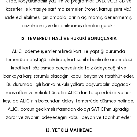
kitap, kopyalanabilir yazılım ve programlar, DVD, VCD, CD ve
kasetler ile kırtasiye sarf malzemeleri (toner, kartuş, şerit vb.)
iade edilebilmesi için ambalajlarının açılmamış, denenmemiş,
bozulmamış ve kullanılmamış olmaları gerekir.
12. TEMERRÜT HALİ VE HUKUKİ SONUÇLARIA
ALICI, ödeme işlemlerini kredi kartı ile yaptığı durumda
temerrüde düştüğü takdirde, kart sahibi banka ile arasındaki
kredi kartı sözleşmesi çerçevesinde faiz ödeyeceğini ve
bankaya karşı sorumlu olacağını kabul, beyan ve taahhüt eder.
Bu durumda ilgili banka hukuki yollara başvurabilir; doğacak
masrafları ve vekâlet ücretini ALICI’dan talep edebilir ve her
koşulda ALICI’nın borcundan dolayı temerrüde düşmesi halinde,
ALICI, borcun gecikmeli ifasından dolayı SATICI’nın uğradığı
zarar ve ziyanını ödeyeceğini kabul, beyan ve taahhüt eder
13. YETKİLİ MAHKEME