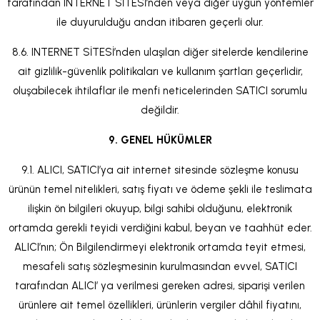
tarafından INTERNET SİTESİ’nden veya diğer uygun yöntemler
ile duyurulduğu andan itibaren geçerli olur.
8.6. INTERNET SİTESİ’nden ulaşılan diğer sitelerde kendilerine
ait gizlilik-güvenlik politikaları ve kullanım şartları geçerlidir,
oluşabilecek ihtilaflar ile menfi neticelerinden SATICI sorumlu
değildir.
9. GENEL HÜKÜMLER
9.1. ALICI, SATICI’ya ait internet sitesinde sözleşme konusu
ürünün temel nitelikleri, satış fiyatı ve ödeme şekli ile teslimata
ilişkin ön bilgileri okuyup, bilgi sahibi olduğunu, elektronik
ortamda gerekli teyidi verdiğini kabul, beyan ve taahhüt eder.
ALICI’nın; Ön Bilgilendirmeyi elektronik ortamda teyit etmesi,
mesafeli satış sözleşmesinin kurulmasından evvel, SATICI
tarafından ALICI’ ya verilmesi gereken adresi, siparişi verilen
ürünlere ait temel özellikleri, ürünlerin vergiler dâhil fiyatını,