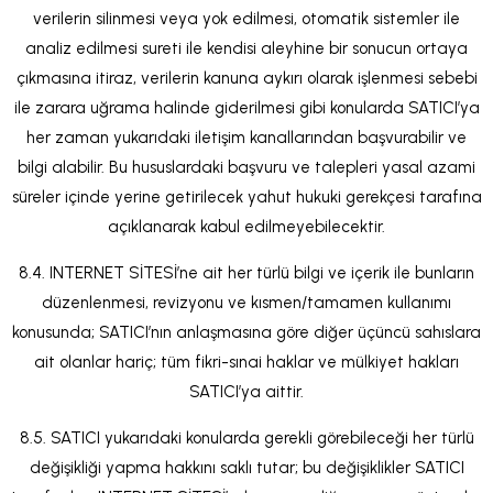
verilerin silinmesi veya yok edilmesi, otomatik sistemler ile
analiz edilmesi sureti ile kendisi aleyhine bir sonucun ortaya
çıkmasına itiraz, verilerin kanuna aykırı olarak işlenmesi sebebi
ile zarara uğrama halinde giderilmesi gibi konularda SATICI’ya
her zaman yukarıdaki iletişim kanallarından başvurabilir ve
bilgi alabilir. Bu hususlardaki başvuru ve talepleri yasal azami
süreler içinde yerine getirilecek yahut hukuki gerekçesi tarafına
açıklanarak kabul edilmeyebilecektir.
8.4. INTERNET SİTESİ’ne ait her türlü bilgi ve içerik ile bunların
düzenlenmesi, revizyonu ve kısmen/tamamen kullanımı
konusunda; SATICI’nın anlaşmasına göre diğer üçüncü sahıslara
ait olanlar hariç; tüm fikri-sınai haklar ve mülkiyet hakları
SATICI’ya aittir.
8.5. SATICI yukarıdaki konularda gerekli görebileceği her türlü
değişikliği yapma hakkını saklı tutar; bu değişiklikler SATICI