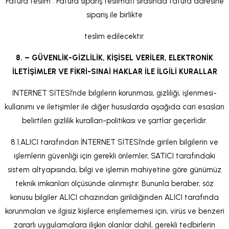
Fatura teslim : Fatura sipariş teslimatı sırasında fatura adresine
sipariş ile birlikte
teslim edilecektir.
8. – GÜVENLİK-GİZLİLİK, KİŞİSEL VERİLER, ELEKTRONİK
İLETİŞİMLER VE FİKRİ-SINAİ HAKLAR İLE İLGİLİ KURALLAR
INTERNET SİTESİ’nde bilgilerin korunması, gizliliği, işlenmesi-
kullanımı ve iletişimler ile diğer hususlarda aşağıda cari esasları
belirtilen gizlilik kuralları-politikası ve şartlar geçerlidir.
8.1.ALICI tarafından İNTERNET SİTESİ’nde girilen bilgilerin ve
işlemlerin güvenliği için gerekli önlemler, SATICI tarafındaki
sistem altyapısında, bilgi ve işlemin mahiyetine göre günümüz
teknik imkanları ölçüsünde alınmıştır. Bununla beraber, söz
konusu bilgiler ALICI cihazından girildiğinden ALICI tarafında
korunmaları ve ilgisiz kişilerce erişilememesi için, virüs ve benzeri
zararlı uygulamalara ilişkin olanlar dahil, gerekli tedbirlerin