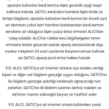
siparişte kullanılan kredi kartına ilişkin güvenlik açığı tespit
edilmesi halinde, SATICI, kredi kartı hamiline ilişkin kimlik ve
iletişim bilgilerini, siparişte kullanılan kredi kartının bir önceki aya
ait ekstresini yahut kart hamilinin bankasından kredi kartının
kendisine ait olduğuna ilişkin yazıyı ibraz etmesini ALICI’dan
talep edebilir. ALICI’nın talebe konu bilgi/belgeleri temin
etmesine kadar geçecek sürede sipariş dondurulacak olup,
mezkur taleplerin 24 saat içerisinde karşılanmaması halinde
ise SATICI, siparişi iptal etme hakkını haizdir.
9.12. ALICI, SATICI’ya ait internet sitesine üye olurken verdiği
kişisel ve diğer sair bilgilerin gerçeğe uygun olduğunu, SATICI’nın
bu bilgilerin gerçeğe aykırılığı nedeniyle uğrayacağı tüm
zararları, SATICI’nın ilk bildirimi üzerine derhal, nakden ve
defaten tazmin edeceğini beyan ve taahhüt eder.
9.13. ALICI, SATICI’ya ait internet sitesini kullanırken yasal