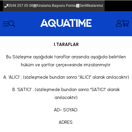
0549 257 05 06
Kiralama Başvuru Formu
Sertifikalarımız
1.TARAFLAR
Bu Sözleşme aşağıdaki taraflar arasında aşağıda belirtilen
hüküm ve şartlar çerçevesinde imzalanmıştır.
A. ‘ALICI’ ; (sözleşmede bundan sonra “ALICI” olarak anılacaktır)
B. ‘SATICI’ ; (sözleşmede bundan sonra “SATICI” olarak
anılacaktır)
AD- SOYAD:
ADRES: