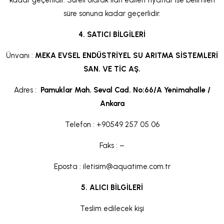
kadar geçerlidir. Süreli olarak ilan edilen fiyatlar ise belirtilen
süre sonuna kadar geçerlidir.
4. SATICI BİLGİLERİ
Ünvanı :
MEKA EVSEL ENDÜSTRİYEL SU ARITMA SİSTEMLERİ
SAN. VE TİC AŞ.
Adres :
Pamuklar Mah. Seval Cad. No:66/A Yenimahalle /
Ankara
Telefon : +90549 257 05 06
Faks : –
Eposta :
iletisim@aquatime.com.tr
5. ALICI BİLGİLERİ
Teslim edilecek kişi