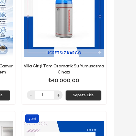
ÜCRETSIZ KARGO
ı Çamur
Villa Girişi Tam Otomatik Su Yumuşatma
stem
Cihazı
₺40.000,00
le
Sepete Ekle
yeni
ürün