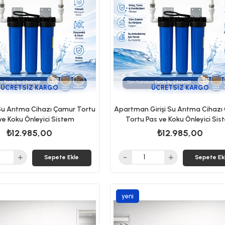
ÜCRETSIZ KARGO
ÜCRETSIZ KARGO
i Su Arıtma Cihazı Çamur Tortu
Apartman Girişi Su Arıtma Cihaz
ve Koku Önleyici Sistem
Tortu Pas ve Koku Önleyici Si
₺12.985,00
₺12.985,00
Sepete Ekle
Sepete Ek
yeni
ürün