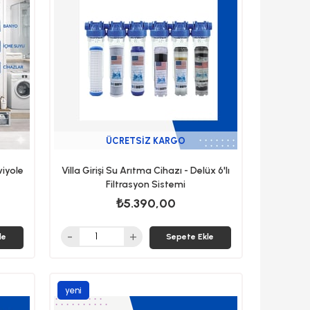
ÜCRETSIZ KARGO
viyole
Villa Girişi Su Arıtma Cihazı - Delüx 6'lı
Filtrasyon Sistemi
₺5.390,00
le
Sepete Ekle
yeni
ürün