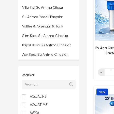
Villa Tipi Su Arıtma Cihazı
Su Arıtma Yedek Parçalar
Valfler & Aksesuar & Tank
Slim Kasa Su Arıtma Cihazları
Kapalı Kasa Su Arıtma Cihazları
Ev Ana Giri
Bakte
Açık Kasa Su Arıtma Cihazları
Endüstriyel Su Arıtma Cihazları
Saf Su Arıtma Cihazları
Marka
Kiralık Su Arıtma Cihazları
yeni
Atık Su Atmayan Su Arıtma
Cihazları
AQUALİNE
ürün
AQUATİME
Su Arıtma Filtre Ve Filtre Setleri
MEKA