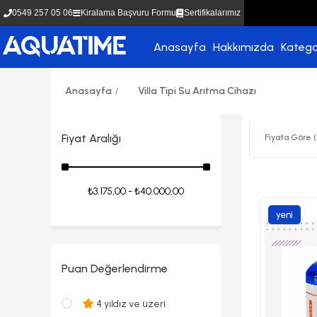
0549 257 05 06
Kiralama Başvuru Formu
Sertifikalarımız
Anasayfa
Hakkımızda
Katego
Anasayfa
Villa Tipi Su Arıtma Cihazı
Fiyat Aralığı
Fiyata Göre (
₺3.175,00 - ₺40.000,00
yeni
ürün
Puan Değerlendirme
4 yıldız ve üzeri