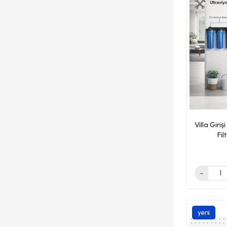
Villa Giri
Fil
yeni
ürün