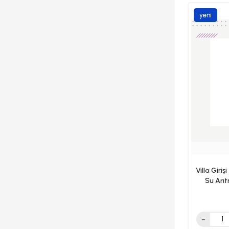
yeni
ürün
Villa Giri
Su Arı