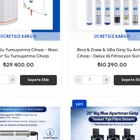
ÜCRETSIZ KARGO
ÜCRETSIZ KARGO
şi Su Yumuşatma Cihazı - Maxi
Bina & Daire & Villa Girişi Su Ar
et Su Yumuşatma Cihazı
Cihazı - Delüx 6lı Filtrasyon Sis
₺29.400,00
₺10.290,00
Sepete Ekle
Sepete Ek
yeni
ürün