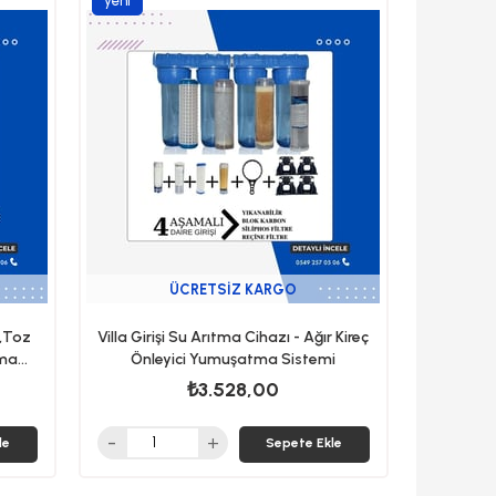
yeni
ürün
ÜCRETSIZ KARGO
s,Toz
Villa Girişi Su Arıtma Cihazı - Ağır Kireç
tma
Önleyici Yumuşatma Sistemi
₺3.528,00
le
Sepete Ekle