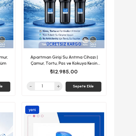
ÜCRETSIZ KARGO
amur,
Apartman Girişi Su Arıtma Cihazı |
özüm
Çamur, Tortu, Pas ve Kokuya Kesin
Çözüm
₺12.985,00
le
Sepete Ekle
yeni
ürün