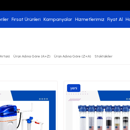
riler
Fırsat Ürünleri
Kampanyalar
Hizmetlerimiz
Fiyat Al
H
Artan)
Ürün Adına Göre (A>Z)
Ürün Adına Göre (Z<A)
Stoktakiler
yeni
ürün