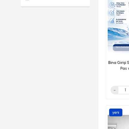
Arıtmalı Su Sebilleri
Daire Girişi Su Arıtma Cihazları
Akvaryum Su Arıtma Cihazları
Hidrofor Tankları
Su Yumuşatma Cihazları
Mineraller & Kimyasallar
Bina Giriş
Toptan Su Arıtma Cihazı Ve
Pas 
Filtreleri
Hizmetlerimiz
Fırsat Ürünleri
yeni
ürün