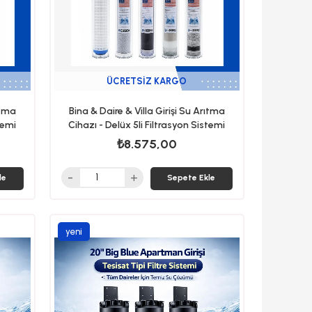
ÜCRETSIZ KARGO
ıtma
Bina & Daire & Villa Girişi Su Arıtma
temi
Cihazı - Delüx 5li Filtrasyon Sistemi
₺8.575,00
le
Sepete Ekle
yeni
ürün