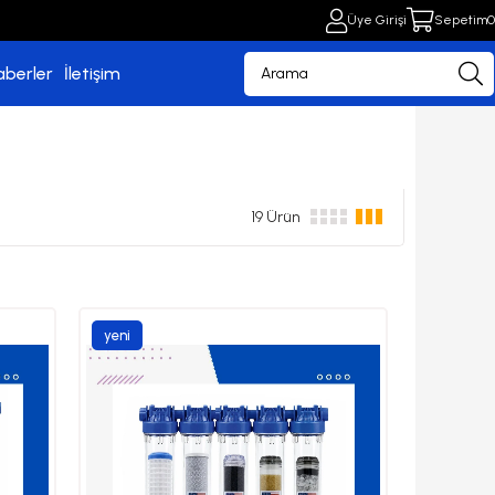
Üye Girişi
Sepetim
0
aberler
İletişim
19 Ürün
yeni
ürün