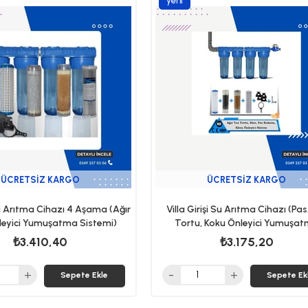
yeni
ürün
ÜCRETSIZ KARGO
ÜCRETSIZ KARGO
u Arıtma Cihazı 4 Aşama (Ağır
Villa Girişi Su Arıtma Cihazı (Pa
nleyici Yumuşatma Sistemi)
Tortu, Koku Önleyici Yumuşa
Sistemi)
₺3.410,40
₺3.175,20
Sepete Ekle
Sepete Ek