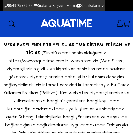
0549 257 05 06
Kiralama Başvuru Formu
Sertifikalarımız
MEKA EVSEL ENDÜSTRİYEL SU ARITMA SİSTEMLERİ SAN. VE
TİC AŞ
('Şirket') olarak sahip olduğumuz
https://www.aquatime.com.tr web sitemizin ('Web Sitesi')
ziyaretçilerinin gizlilik ve kişisel verilerinin korunması haklarını
gözeterek ziyaretçilerimize daha iyi bir kullanım deneyimi
sağlayabilmek için internet çerezleri kullanmaktayız. Bu Çerez
Kullanımı Politikası ('Politika'), tüm web sitesi ziyaretçilerimize ve
kullanıcılarımıza hangi tür çerezlerin hangi koşullarda
kullanıldığını açıklamaktadır. Üyelik işlemleri ve sipariş bazlı
aydınlQ hangi teknolojilerle, hangi yöntemlerle ve ne şekilde
bağlandığınıza bağlı olmaksızın uygulanmaktadır. Dolayısıyla