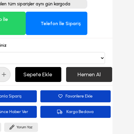
ilen tüm siparişler aynı gün kargoda
 İle
Telefon İle Sipariş
iniz
onla Sipariş
Favorilere Ekle
ünce Haber Ver
Kargo Bedava
Yorum Yaz