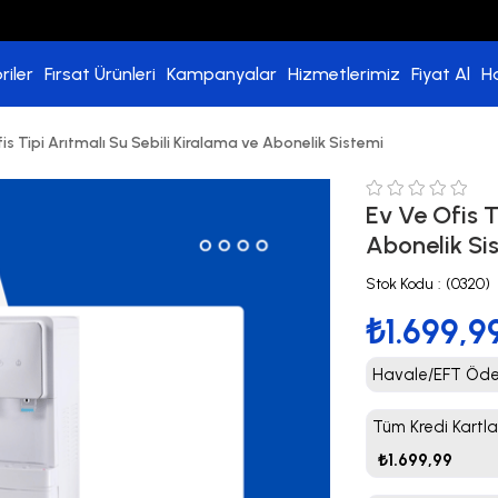
riler
Fırsat Ürünleri
Kampanyalar
Hizmetlerimiz
Fiyat Al
H
is Tipi Arıtmalı Su Sebili Kiralama ve Abonelik Sistemi
Ev Ve Ofis T
Abonelik Si
Stok Kodu
(0320)
₺1.699,9
Havale/EFT Ödem
Tüm Kredi Kartla
₺1.699,99