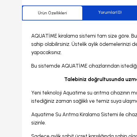
Yorumlar
(0)
Ürün Özellikleri
AQUATİME kiralama sistemi tam size göre. Bu s
sahip olabilirsiniz. Üstelik aylık ödemelerini
yapacaksınız.
Bu sistemde AQUATİME cihazlarından istediğiniz 
Talebiniz doğrultusunda uzman
Yeni teknoloji Aquatime su arıtma cihazının m
istediğiniz zaman sağlıklı ve temiz suya ulaşm
Aquatime Su Arıtma Kiralama Sistemi ile cihaz 
sizinle.
Sadece aylık sabit ücret karşılığında sahip olac