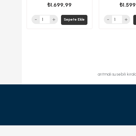
₺1.699,99
₺1.599
Sepete Ekle
arıtmalı su sebili kira