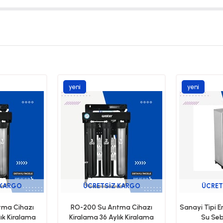
yeni
yeni
ürün
ürün
 KARGO
ÜCRETSIZ KARGO
ÜCRET
tma Cihazı
RO-200 Su Arıtma Cihazı
Sanayi Tipi E
ık Kiralama
Kiralama 36 Aylık Kiralama
Su Seb