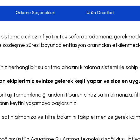
Ödeme Seçenekleri
Ürün Önerileri
istemde cihazın fiyatını tek seferde ödemeniz gerekmeden a
zi de sözleşme süresi boyunca enflasyon oranından etkilenmed
herhangi bir su arıtma cihazını kiralama sistemi ile sahip ol
 ekiplerimiz evinize gelerek keşif yapar ve size en u
ontajı tamamlandığı andan itibaren cihaz satın almanıza, fi
anın keyfini yaşamaya başlarsınız.
satın almanıza ve filtre bakımını takip etmenize gerek kalma
ağınız üstün Aquatime Su Arıtma teknolojisi sağlıklı su ihtiyac