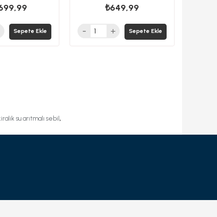
699,99
₺649,99
Sepete Ekle
Sepete Ekle
,
kiralık su arıtmalı sebil