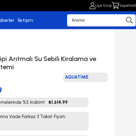
Üye Girişi
Sepetim
0
aberler
İletişim
ipi Arıtmalı Su Sebili Kiralama ve
stemi
AQUATİME
9
elerinde %5 İndirim!
:
₺1.614,99
rına Vade Farksız 3 Taksit Fiyatı
: