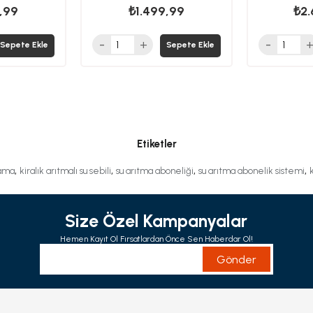
,99
₺1.499,99
₺2.
Sepete Ekle
Sepete Ekle
Etiketler
,
,
,
,
lama
kiralık arıtmalı su sebili
su arıtma aboneliği
su arıtma abonelik sistemi
Size Özel Kampanyalar
Hemen Kayıt Ol Fırsatlardan Önce Sen Haberdar Ol!
Gönder