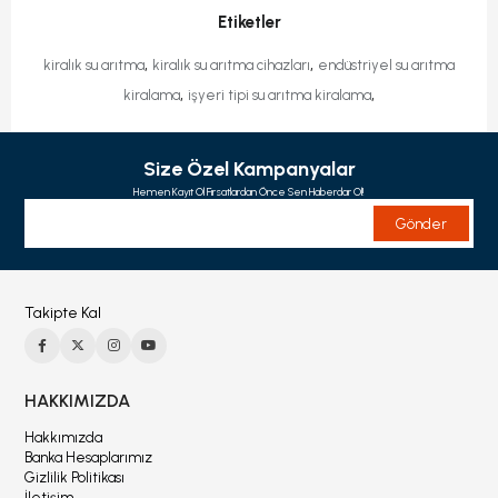
Etiketler
,
,
kiralık su arıtma
kiralık su arıtma cihazları
endüstriyel su arıtma
,
,
kiralama
işyeri tipi su arıtma kiralama
Size Özel Kampanyalar
Hemen Kayıt Ol Fırsatlardan Önce Sen Haberdar Ol!
Gönder
Takipte Kal
HAKKIMIZDA
Hakkımızda
Banka Hesaplarımız
Gizlilik Politikası
İletişim