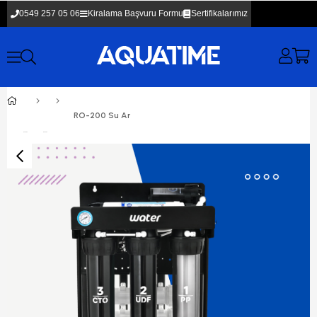
0549 257 05 06
Kiralama Başvuru Formu
Sertifikalarımız
RO-200 Su Arıtma Cihazı Kiralama 36 Aylık Kiralama