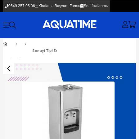
0549 257 05 06
Kiralama Başvuru Formu
Sertifikalarımız
Sanayi Tipi Endüstriyel Arıtmalı Su Sebili Kiralama