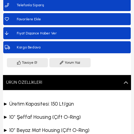
Telefonla Sipariş
Favorilere Ekle
Fiyat Düşünce Haber Ver
Kargo Bedava
Tavsiye Et
Yorum Yaz
ÜRÜN ÖZELLIKLERI
► Üretim Kapasitesi: 150 Lt/gün
► 10” Şeffaf Housing (Çift O-Ring)
► 10” Beyaz Mat Housing (Çift O-Ring)