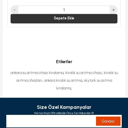
Sepete Ekle
Etiketler
,
,
ankara su arıtma cihazı kiralama
kiralık su arıtma cihazı
kiralık su
,
,
arıtma cihazları
ankara kiralık su arıtma
skytürk su arıtma
,
kiralama
Size Özel Kampanyalar
Hemen Kayıt Ol Fırsatlardan Önce Sen Haberdar Ol!
Gönder