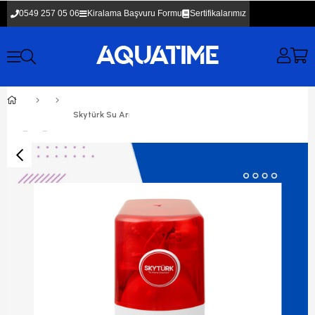
0549 257 05 06
Kiralama Başvuru Formu
Sertifikalarımız
Skytürk Su Arıtma Cihazı 12 Aylık Kiralama